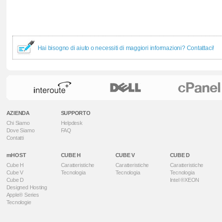
Hai bisogno di aiuto o necessiti di maggiori informazioni? Contattaci!
AZIENDA
SUPPORTO
Chi Siamo
Helpdesk
Dove Siamo
FAQ
Contatti
mHOST
CUBE H
CUBE V
CUBE D
Cube H
Caratteristiche
Caratteristiche
Caratteristiche
Cube V
Tecnologia
Tecnologia
Tecnologia
Cube D
Intel ®XEON
Designed Hosting
Apple® Series
Tecnologie