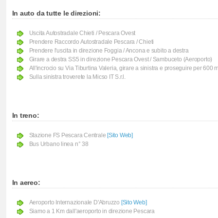
In auto da tutte le direzioni:
Uscita Autostradale Chieti / Pescara Ovest
Prendere Raccordo Autostradale Pescara / Chieti
Prendere l'uscita in direzione Foggia / Ancona e subito a destra
Girare a destra SS5 in direzione Pescara Ovest / Sambuceto (Aeroporto)
All'incrocio su Via Tiburtina Valeria, girare a sinistra e proseguire per 600 m
Sulla sinistra troverete la Micso IT S.r.l.
In treno:
Stazione FS Pescara Centrale
[Sito Web]
Bus Urbano linea n° 38
In aereo:
Aeroporto Internazionale D'Abruzzo
[Sito Web]
Siamo a 1 Km dall'aeroporto in direzione Pescara