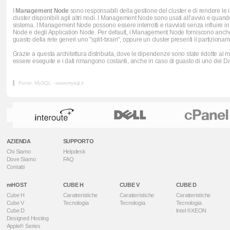
I
Management Node
sono responsabili della gestione del cluster e di rendere le 
cluster disponibili agli altri nodi. I Management Node sono usati all’avvio e quand
sistema. I Management Node possono essere interrotti e riavviati senza influire 
Node e degli Application Node. Per default, i Management Node forniscono anche se
guasto della rete generi uno "split-brain", oppure un cluster presenti il partizionam
Grazie a questa architettura distribuita, dove le dipendenze sono state ridotte al 
essere eseguite e i dati rimangono costanti, anche in caso di guasto di uno dei 
Fonte: MySQL - www.mysql.it
AZIENDA
SUPPORTO
Chi Siamo
Helpdesk
Dove Siamo
FAQ
Contatti
mHOST
CUBE H
CUBE V
CUBE D
Cube H
Caratteristiche
Caratteristiche
Caratteristiche
Cube V
Tecnologia
Tecnologia
Tecnologia
Cube D
Intel ®XEON
Designed Hosting
Apple® Series