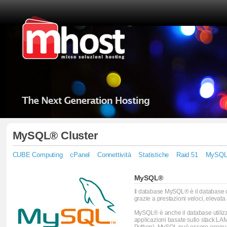
MySQL® Cluster
CUBE Computing
cPanel
Connettività
Statistiche
Raid 51
MySQL 
MySQL®
Il database MySQL® è il database 
grazie a prestazioni veloci, elevata a
MySQL® è anche il database utiliz
applicazioni basate sullo stack LA