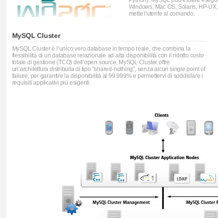
Python). MySQL può essere eseguito 
Windows, Mac OS, Solaris, HP-UX, IB
mette l'utente al comando.
MySQL Cluster
MySQL Cluster è l’unico vero database in tempo reale, che combina la
flessibilità di un database relazionale ad alta disponibilità con il ridotto costo
totale di gestione (TCO) dell’open source. MySQL Cluster offre
un’architettura distribuita di tipo "shared-nothing", senza alcun single point of
failure, per garantire la disponibilità al 99.999% e permettervi di soddisfare i
requisiti applicativi più esigenti.